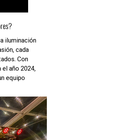
ores?
la iluminación
asión, cada
itados. Con
 el año 2024,
un equipo