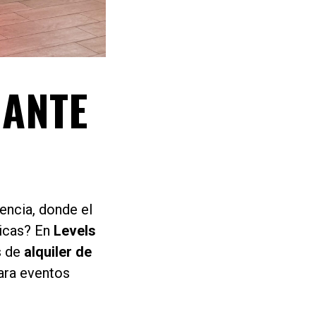
GANTE
encia, donde el
gicas? En
Levels
s de
alquiler de
para eventos