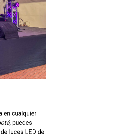
a en cualquier
gotá
, puedes
sde luces LED de