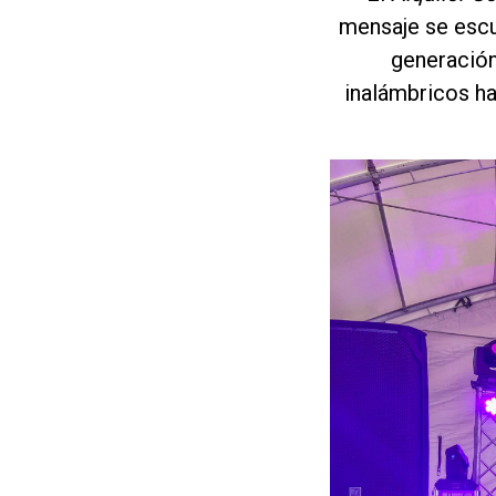
mensaje se escu
generación
inalámbricos h